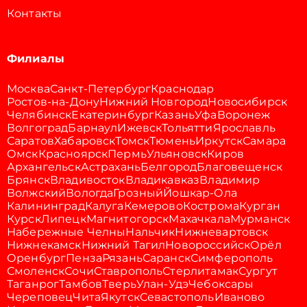
Контакты
Филиалы
Москва
Санкт-Петербург
Краснодар
Ростов-на-Дону
Нижний Новгород
Новосибирск
Челябинск
Екатеринбург
Казань
Уфа
Воронеж
Волгоград
Барнаул
Ижевск
Тольятти
Ярославль
Саратов
Хабаровск
Томск
Тюмень
Иркутск
Самара
Омск
Красноярск
Пермь
Ульяновск
Киров
Архангельск
Астрахань
Белгород
Благовещенск
Брянск
Владивосток
Владикавказ
Владимир
Волжский
Вологда
Грозный
Йошкар-Ола
Калининград
Калуга
Кемерово
Кострома
Курган
Курск
Липецк
Магнитогорск
Махачкала
Мурманск
Набережные Челны
Нальчик
Нижневартовск
Нижнекамск
Нижний Тагил
Новороссийск
Орёл
Оренбург
Пенза
Рязань
Саранск
Симферополь
Смоленск
Сочи
Ставрополь
Стерлитамак
Сургут
Таганрог
Тамбов
Тверь
Улан-Удэ
Чебоксары
Череповец
Чита
Якутск
Севастополь
Иваново