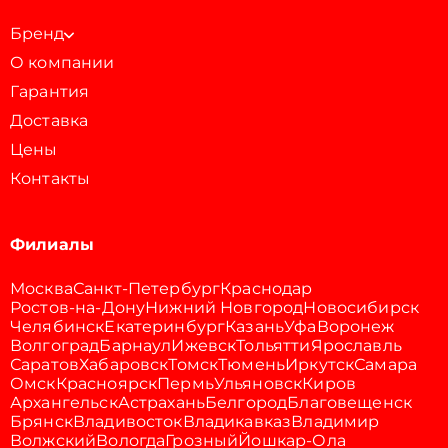
Бренд
О компании
Гарантия
Доставка
Цены
Контакты
Филиалы
Москва
Санкт-Петербург
Краснодар
Ростов-на-Дону
Нижний Новгород
Новосибирск
Челябинск
Екатеринбург
Казань
Уфа
Воронеж
Волгоград
Барнаул
Ижевск
Тольятти
Ярославль
Саратов
Хабаровск
Томск
Тюмень
Иркутск
Самара
Омск
Красноярск
Пермь
Ульяновск
Киров
Архангельск
Астрахань
Белгород
Благовещенск
Брянск
Владивосток
Владикавказ
Владимир
Волжский
Вологда
Грозный
Йошкар-Ола